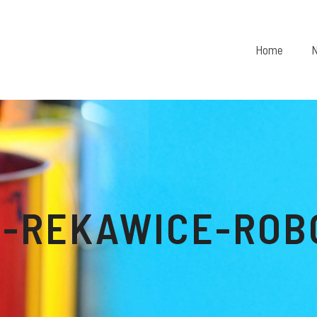
Home
N
N-REKAWICE-ROB